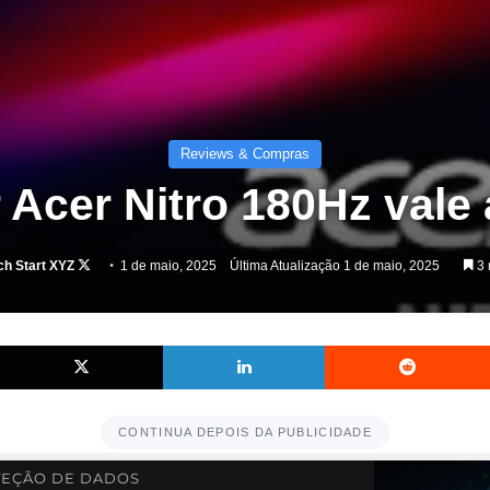
Reviews & Compras
 Acer Nitro 180Hz vale
Follow
ch Start XYZ
1 de maio, 2025
Última Atualização 1 de maio, 2025
3 
on
X
Facebook
X
Linkedin
CONTINUA DEPOIS DA PUBLICIDADE
EÇÃO DE DADOS