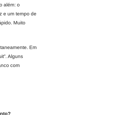
o além: o
Hz e um tempo de
ápido. Muito
antaneamente. Em
it”. Alguns
ranco com
ento?