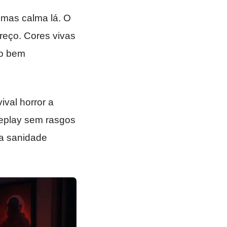
 mas calma lá. O
reço. Cores vivas
ho bem
ival horror a
meplay sem rasgos
r a sanidade