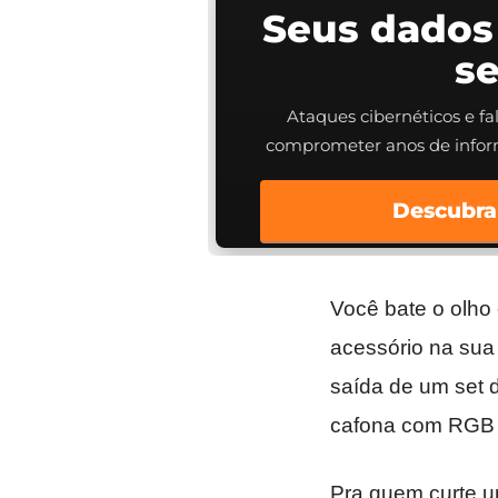
Seus dados
s
Ataques cibernéticos e f
comprometer anos de info
Descubra
Você bate o olho 
acessório na sua
saída de um set d
cafona com RGB p
Pra quem curte u