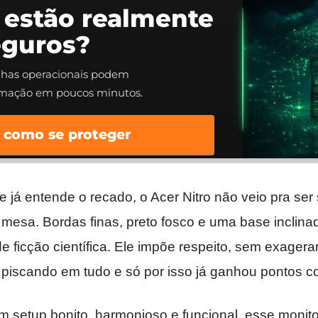
 estão realmente
eguros?
alhas operacionais podem
rmação em poucos minutos.
 como se proteger
e já entende o recado, o Acer Nitro não veio pra se
 mesa. Bordas finas, preto fosco e uma base inclin
e ficção científica. Ele impõe respeito, sem exagerar
iscando em tudo e só por isso já ganhou pontos c
m setup bonito, harmonioso e funcional, esse monit