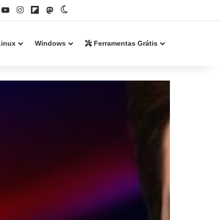
book
YouTube
Instagram
Flipboard
Mastodon
Switch skin
Linux
Windows
Ferramentas Grátis