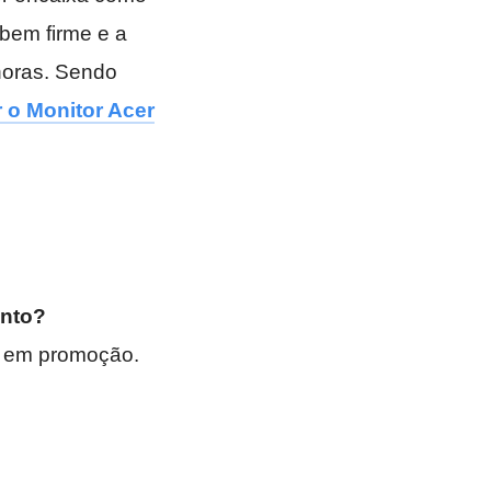
 bem firme e a
horas. Sendo
 o Monitor Acer
ento?
á em promoção.