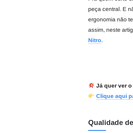
peça central. E n
ergonomia não te
assim, neste art
Nitro
.
Já quer ver 
Clique aqui p
Qualidade d