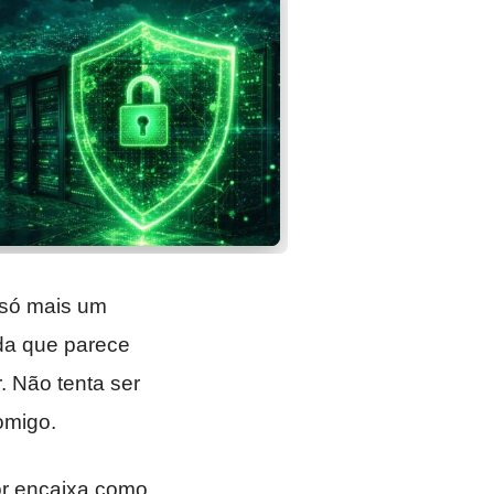
r só mais um
ada que parece
. Não tenta ser
omigo.
or encaixa como