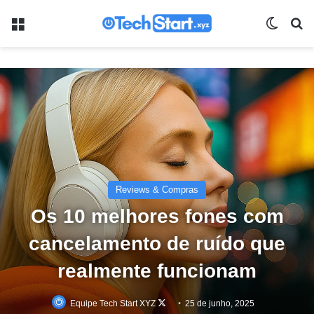
Menu
Switch
Pr
Reviews & Compras
Os 10 melhores fones com
cancelamento de ruído que
realmente funcionam
Follow
Equipe Tech Start XYZ
25 de junho, 2025