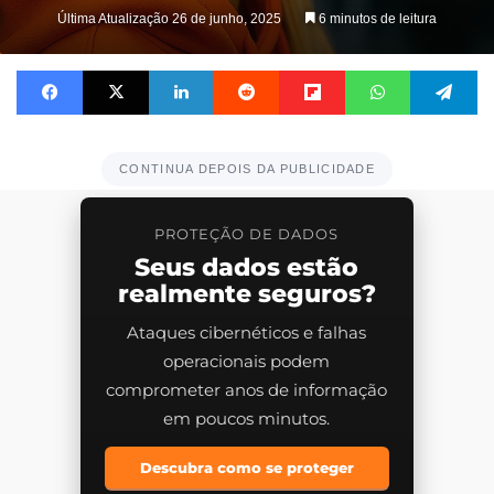
on
Última Atualização 26 de junho, 2025
6 minutos de leitura
X
Facebook
X
Linkedin
Reddit
Flipboard
WhatsApp
Te
CONTINUA DEPOIS DA PUBLICIDADE
PROTEÇÃO DE DADOS
Seus dados estão
realmente seguros?
Ataques cibernéticos e falhas
operacionais podem
comprometer anos de informação
em poucos minutos.
Descubra como se proteger