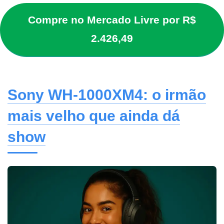
Compre no Mercado Livre por R$
2.426,49
Sony WH-1000XM4: o irmão
mais velho que ainda dá
show