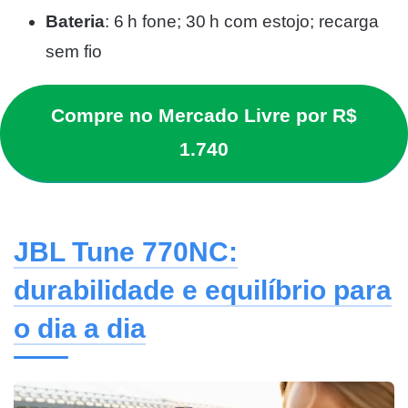
Bateria
: 6 h fone; 30 h com estojo; recarga
sem fio
Compre no Mercado Livre por R$
1.740
JBL Tune 770NC:
durabilidade e equilíbrio para
o dia a dia