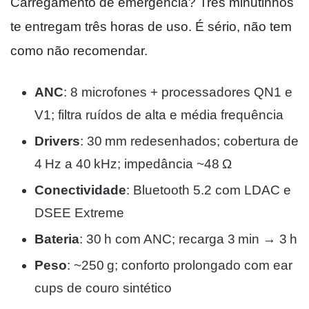
Carregamento de emergência? Três minutinhos
te entregam três horas de uso. É sério, não tem
como não recomendar.
ANC
: 8 microfones + processadores QN1 e
V1; filtra ruídos de alta e média frequência
Drivers
: 30 mm redesenhados; cobertura de
4 Hz a 40 kHz; impedância ~48 Ω
Conectividade
: Bluetooth 5.2 com LDAC e
DSEE Extreme
Bateria
: 30 h com ANC; recarga 3 min → 3 h
Peso
: ~250 g; conforto prolongado com ear
cups de couro sintético