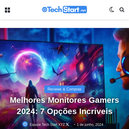
Menu
Switch
Pr
Reviews & Compras
Melhores Monitores Gamers
2024: 7 Opções Incríveis
Follow
Equipe Tech Start XYZ
1 de junho, 2024