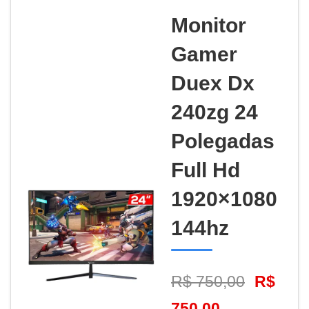
Monitor
Gamer
Duex Dx
240zg 24
Polegadas
Full Hd
1920×1080
144hz
R$ 750,00
R$
750,00