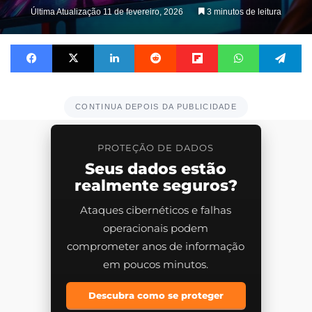
on
Última Atualização 11 de fevereiro, 2026
3 minutos de leitura
X
Facebook
X
Linkedin
Reddit
Flipboard
WhatsApp
Te
CONTINUA DEPOIS DA PUBLICIDADE
PROTEÇÃO DE DADOS
Seus dados estão
realmente seguros?
Ataques cibernéticos e falhas
operacionais podem
comprometer anos de informação
em poucos minutos.
Descubra como se proteger