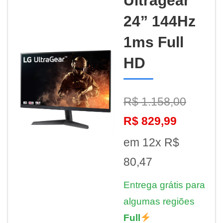
Ultragear
24” 144Hz
1ms Full
HD
R$ 1.158,00
R$ 829,99
em 12x R$
80,47
Entrega grátis para
algumas regiões
Full