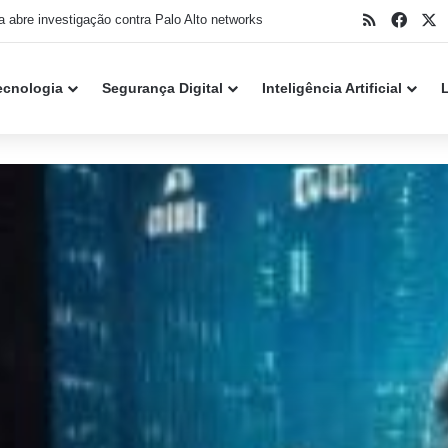
RSS
Face
X
er do caso Snowflake se declara culpado nos EUA
ecnologia
Segurança Digital
Inteligência Artificial