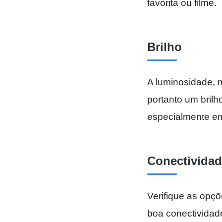
favorita ou filme.
Brilho
A luminosidade, 
portanto um brilh
especialmente em
Conectivida
Verifique as opç
boa conectividad