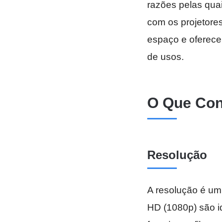
razões pelas qua
com os projetores
espaço e oferece
de usos.
O Que Con
Resolução
A resolução é um 
HD (1080p) são i