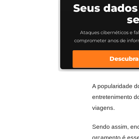
Seus dados
s
Ataques cibernéticos e f
comprometer anos de info
Descubra
A popularidade do
entretenimento d
viagens.
Sendo assim, enc
orçamento é esse