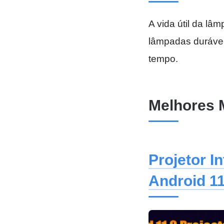
A vida útil da lâ
lâmpadas durávei
tempo.
Melhores 
Projetor I
Android 11