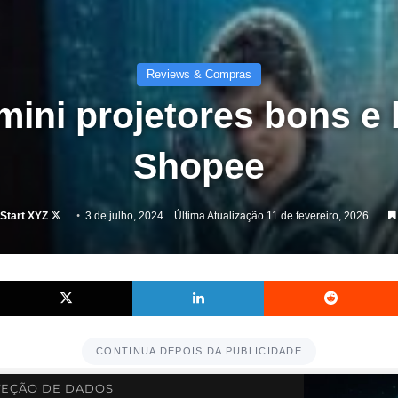
Reviews & Compras
mini projetores bons e 
Shopee
Follow
Start XYZ
3 de julho, 2024
Última Atualização 11 de fevereiro, 2026
on
X
Facebook
X
Linkedin
CONTINUA DEPOIS DA PUBLICIDADE
EÇÃO DE DADOS