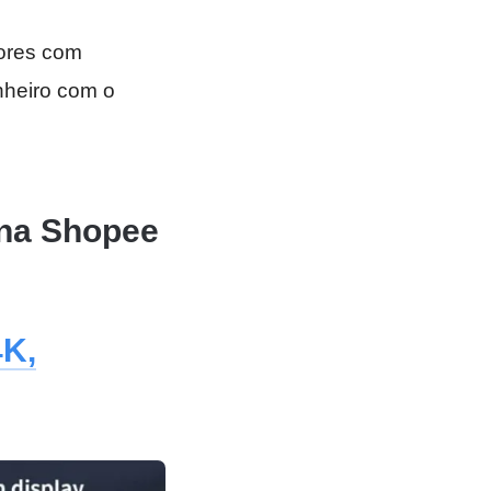
tores com
nheiro com o
 na Shopee
4K,