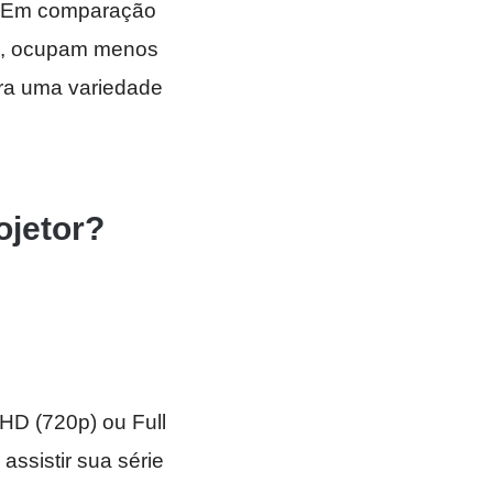
e. Em comparação
eis, ocupam menos
ara uma variedade
ojetor?
 HD (720p) ou Full
ssistir sua série