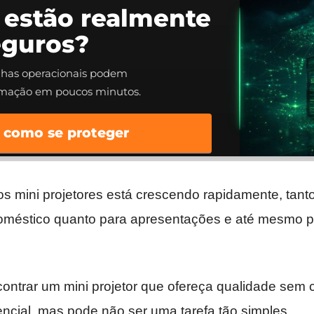
 estão realmente
eguros?
alhas operacionais podem
rmação em poucos minutos.
 como se proteger
s mini projetores está crescendo rapidamente, tant
oméstico quanto para apresentações e até mesmo 
ontrar um mini projetor que ofereça qualidade sem
ncial, mas pode não ser uma tarefa tão simples.