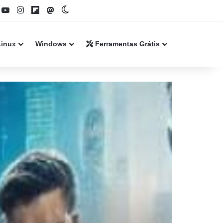
book
YouTube
Instagram
Flipboard
Mastodon
Switch skin
Linux
Windows
Ferramentas Grátis