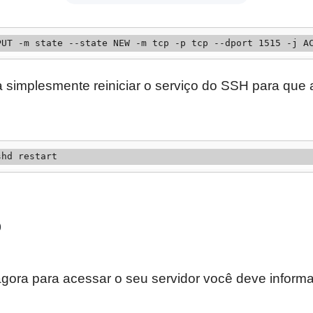
PUT -m state --state NEW -m tcp -p tcp --dport 1515 -j A
a simplesmente reiniciar o serviço do SSH para que
shd restart
o
ora para acessar o seu servidor você deve informa