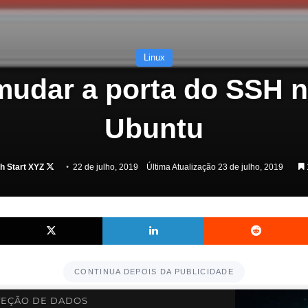
Linux
udar a porta do SSH n
Ubuntu
Follow
h Start XYZ
22 de julho, 2019
Última Atualização 23 de julho, 2019
1
on
X
Facebook
X
Linkedin
CONTINUA DEPOIS DA PUBLICIDADE
EÇÃO DE DADOS