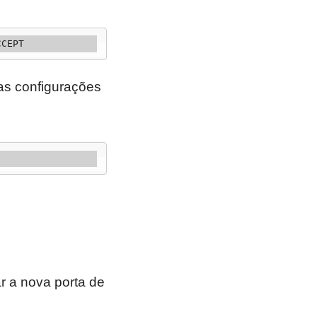
CCEPT
 as configurações
r a nova porta de