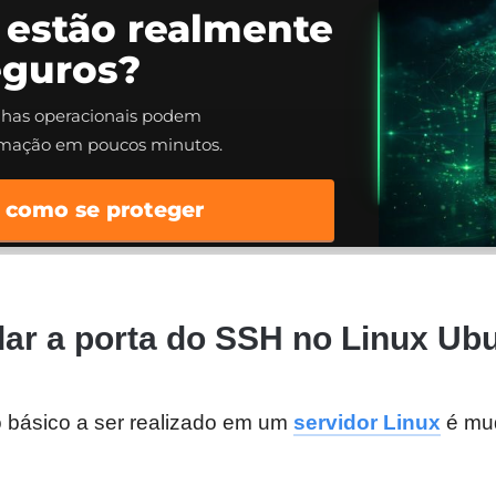
 estão realmente
eguros?
alhas operacionais podem
rmação em poucos minutos.
 como se proteger
r a porta do SSH no Linux Ub
 básico a ser realizado em um
servidor Linux
é mud