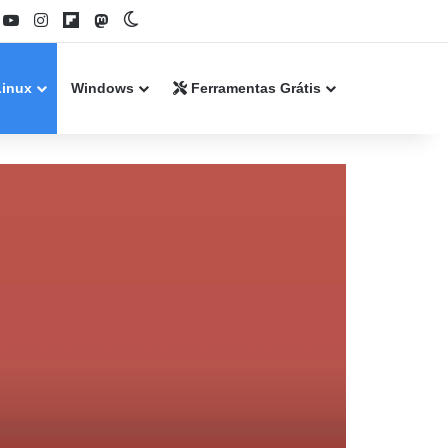
book
YouTube
Instagram
Flipboard
Mastodon
Switch skin
Linux
Windows
Ferramentas Grátis