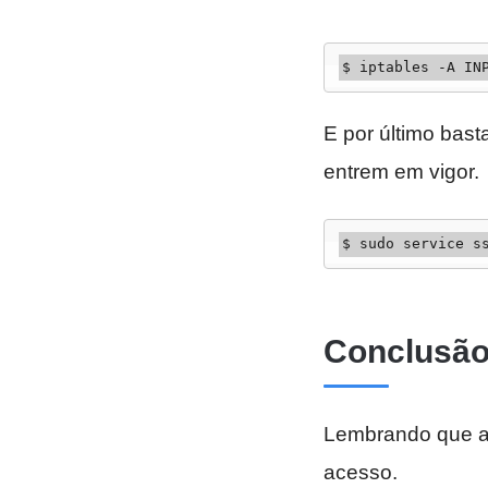
$ iptables -A IN
E por último bast
entrem em vigor.
$ sudo service s
Conclusã
Lembrando que ag
acesso.