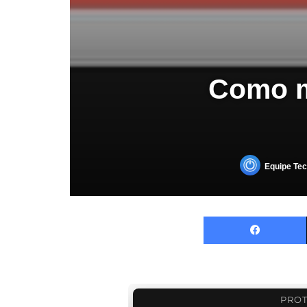
Como m
Equipe Tec
PROT