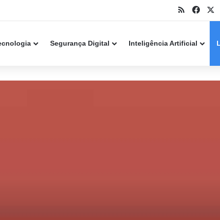
RSS
Face
X
k Point alerta para falha crítica em servidores
ecnologia
Segurança Digital
Inteligência Artificial