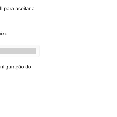
ll
para aceitar a
ixo:
onfiguração do