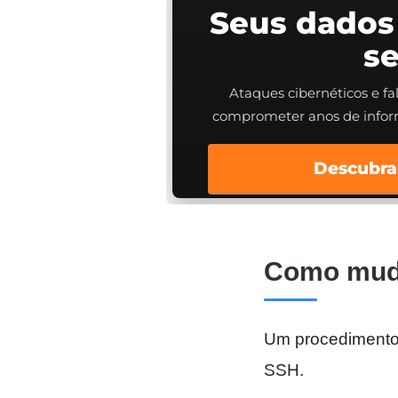
Seus dados
s
Ataques cibernéticos e f
comprometer anos de info
Descubra
Como muda
Um procedimento
SSH.