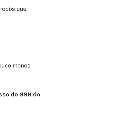
 robôs que
pouco menos
esso do SSH do