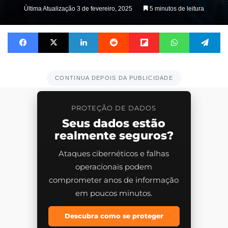
on
Última Atualização 3 de fevereiro, 2025
5 minutos de leitura
X
Facebook
X
Linkedin
Reddit
Flipboard
WhatsApp
Te
CONTINUA DEPOIS DA PUBLICIDADE
PROTEÇÃO DE DADOS
Seus dados estão
realmente seguros?
Ataques cibernéticos e falhas
operacionais podem
comprometer anos de informação
em poucos minutos.
Descubra como se proteger