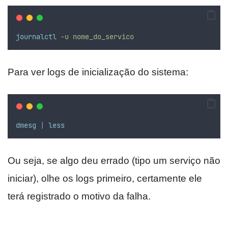
journalctl
-u
nome_do_servico
Para ver logs de inicialização do sistema:
dmesg
|
less
Ou seja, se algo deu errado (tipo um serviço não
iniciar), olhe os logs primeiro, certamente ele
terá registrado o motivo da falha.