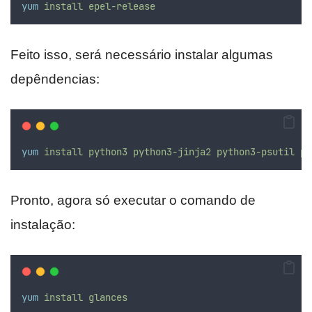
yum
install
epel-release
Feito isso, será necessário instalar algumas
depêndencias:
yum
install
python3
python3-jinja2
python3-psutil
py
Pronto, agora só executar o comando de
instalação:
yum
install
glances