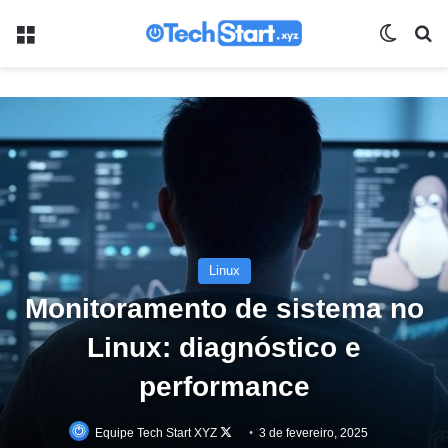
Menu
Switch
Pr
Linux
Monitoramento de sistema no
Linux: diagnóstico e
performance
Follow
Equipe Tech Start XYZ
3 de fevereiro, 2025