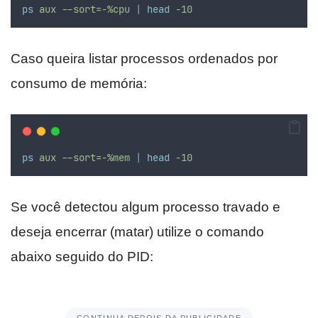
ps
aux
--sort=-%cpu
|
head
-10
Caso queira listar processos ordenados por
consumo de memória:
ps
aux
--sort=-%mem
|
head
-10
Se você detectou algum processo travado e
deseja encerrar (matar) utilize o comando
abaixo seguido do PID:
CONTINUA DEPOIS DA PUBLICIDADE