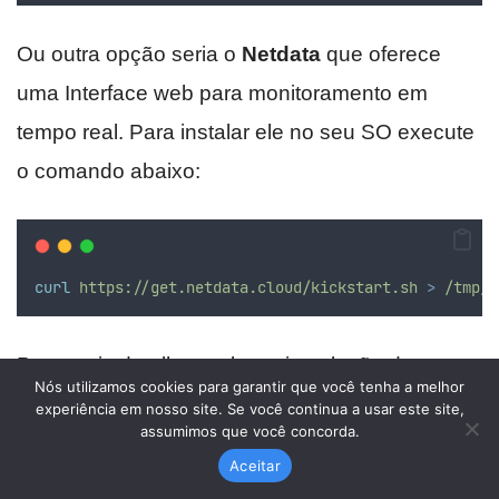
Ou outra opção seria o
Netdata
que oferece
uma Interface web para monitoramento em
tempo real. Para instalar ele no seu SO execute
o comando abaixo:
curl
https://get.netdata.cloud/kickstart.sh
>
/tmp/n
Para mais detalhes sobre a instalação do
Nós utilizamos cookies para garantir que você tenha a melhor
Netdata, confira a documentação oficial
experiência em nosso site. Se você continua a usar este site,
assumimos que você concorda.
acessando esse link
.
Aceitar