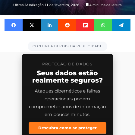
on
Última Atualização 11 de fevereiro, 2026
4 minutos de leitura
X
Facebook
X
Linkedin
Reddit
Flipboard
WhatsApp
Te
CONTINUA DEPOIS DA PUBLICIDADE
PROTEÇÃO DE DADOS
Seus dados estão
realmente seguros?
Ataques cibernéticos e falhas
operacionais podem
comprometer anos de informação
em poucos minutos.
Descubra como se proteger