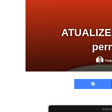
ATUALIZE 
per
Felip
PROT