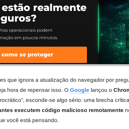
 estão realmente
eguros?
alhas operacionais podem
rmação em poucos minutos.
 como se proteger
s que ignora a atualização do navegador por pregui
eja hora de repensar isso. O
Google
lançou o
Chro
ocrático”, esconde-se algo sério: uma brecha críti
antes executem código malicioso remotamente
no
que você está pensando.