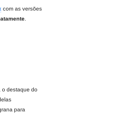
x
com as versões
iatamente
.
, o destaque do
delas
grana para