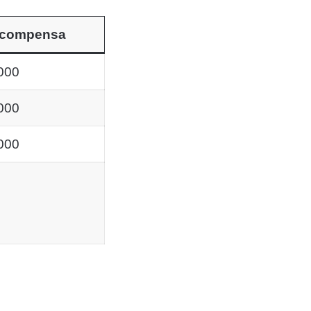
compensa
000
000
000