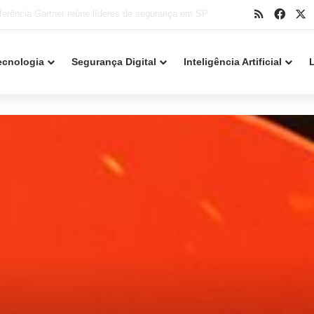
RSS
Face
X
k Point alerta para falha crítica em servidores
ecnologia
Segurança Digital
Inteligência Artificial