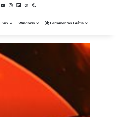
book
YouTube
Instagram
Flipboard
Mastodon
Switch skin
Linux
Windows
Ferramentas Grátis