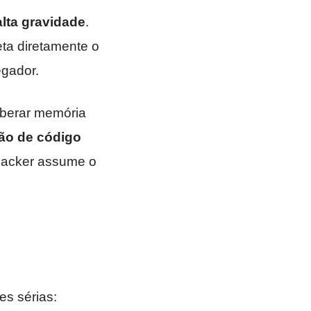
alta gravidade
.
eta diretamente o
egador.
iberar memória
ão de código
 hacker assume o
es sérias: