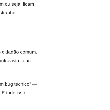
m ou seja, ficam
stranho.
do cidadão comum.
ntrevista, e às
um bug técnico” —
. E tudo isso