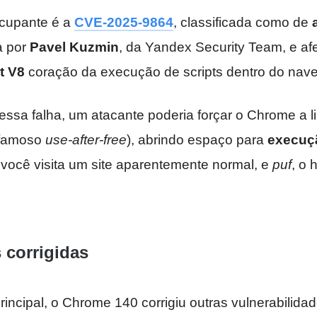
ocupante é a
CVE-2025-9864
, classificada como de
a por
Pavel Kuzmin
, da Yandex Security Team, e af
t V8
coração da execução de scripts dentro do nav
essa falha, um atacante poderia forçar o Chrome a l
 famoso
use-after-free
), abrindo espaço para
execuç
, você visita um site aparentemente normal, e
puf
, o
 corrigidas
ncipal, o Chrome 140 corrigiu outras vulnerabilidad