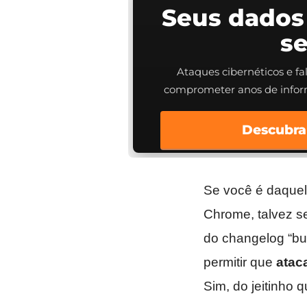
Seus dados
s
Ataques cibernéticos e f
comprometer anos de info
Descubra
Se você é daquele
Chrome, talvez s
do changelog “bur
permitir que
atac
Sim, do jeitinho 