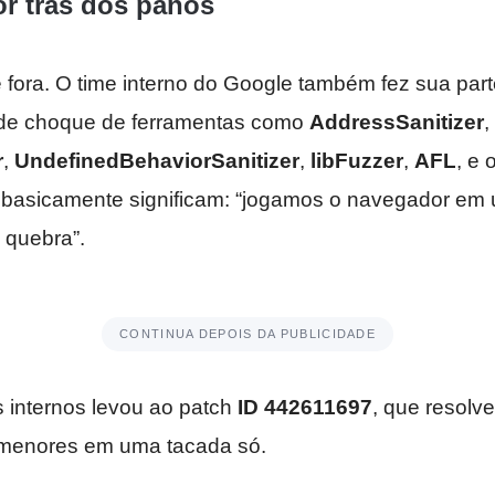
or trás dos panos
fora. O time interno do Google também fez sua par
 de choque de ferramentas como
AddressSanitizer
,
r
,
UndefinedBehaviorSanitizer
,
libFuzzer
,
AFL
, e
basicamente significam: “jogamos o navegador em um
 quebra”.
CONTINUA DEPOIS DA PUBLICIDADE
 internos levou ao patch
ID 442611697
, que resolv
 menores em uma tacada só.