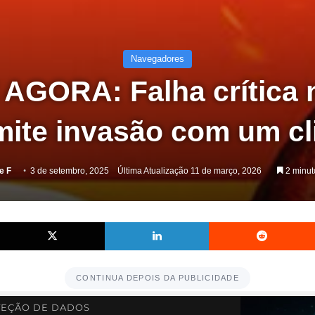
Navegadores
AGORA: Falha crítica
mite invasão com um cl
e F
3 de setembro, 2025
Última Atualização 11 de março, 2026
2 minuto
Facebook
X
Linkedin
CONTINUA DEPOIS DA PUBLICIDADE
EÇÃO DE DADOS