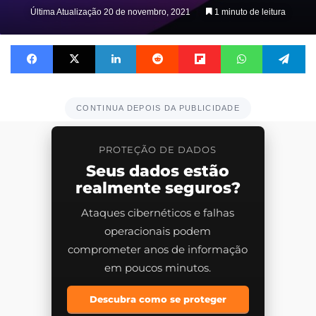
Última Atualização 20 de novembro, 2021
1 minuto de leitura
Facebook
X
Linkedin
Reddit
Flipboard
WhatsApp
Te
CONTINUA DEPOIS DA PUBLICIDADE
PROTEÇÃO DE DADOS
Seus dados estão
realmente seguros?
Ataques cibernéticos e falhas
operacionais podem
comprometer anos de informação
em poucos minutos.
Descubra como se proteger