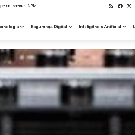
RSS
Face
X
que em pacotes NPM infiltra malware no VS Code
ecnologia
Segurança Digital
Inteligência Artificial