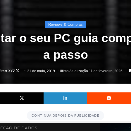
Reviews & Compras
ar o seu PC guia comp
a passo
Follow
Start XYZ
21 de maio, 2019
Última Atualização 11 de fevereiro, 2026
on
X
Facebook
X
Linkedin
CONTINUA DEPOIS DA PUBLICIDADE
EÇÃO DE DADOS