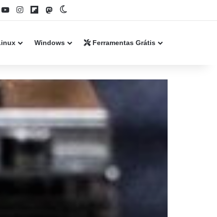
book
YouTube
Instagram
Flipboard
Mastodon
Switch skin
Linux
Windows
Ferramentas Grátis