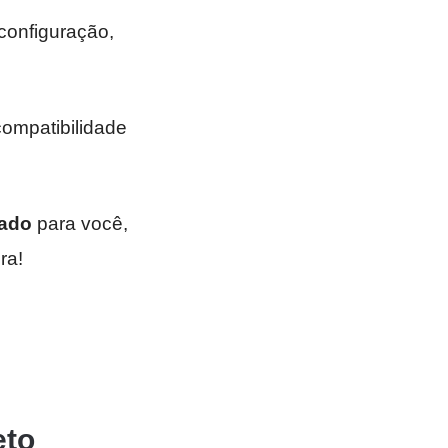
onfiguração,
compatibilidade
zado
para você,
ra!
eto