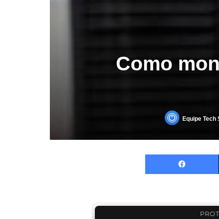
Como mont
Equipe Tech 
PROT