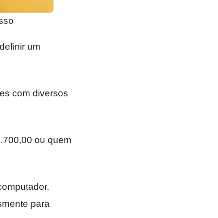
sso
 definir um
es com diversos
 1.700,00 ou quem
computador,
smente para