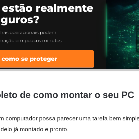
 estão realmente
eguros?
alhas operacionais podem
rmação em poucos minutos.
 como se proteger
leto de como montar o seu PC
m computador possa parecer uma tarefa bem simple
delo já montado e pronto.