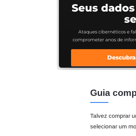
Seus dados
s
Ataques cibernéticos e f
comprometer anos de info
Descubra
Guia comp
Talvez comprar u
selecionar um mo