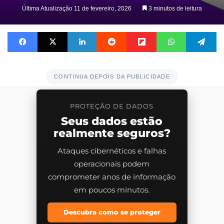
Última Atualização 11 de fevereiro, 2026
3 minutos de leitura
Facebook
X
Linkedin
Reddit
Flipboard
WhatsApp
Te
CONTINUA DEPOIS DA PUBLICIDADE
PROTEÇÃO DE DADOS
Seus dados estão
realmente seguros?
Ataques cibernéticos e falhas
operacionais podem
comprometer anos de informação
em poucos minutos.
Descubra como se proteger