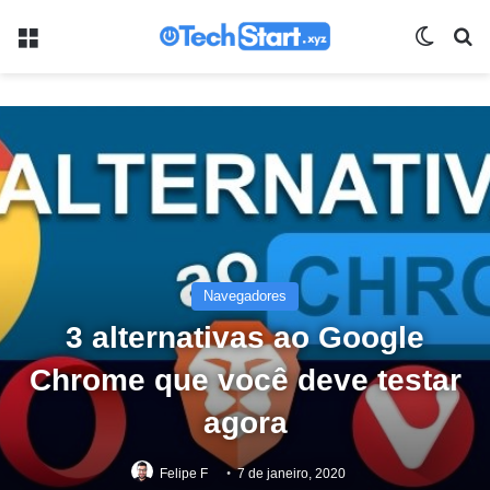
Menu
Switch
Pr
Navegadores
3 alternativas ao Google
Chrome que você deve testar
agora
Felipe F
7 de janeiro, 2020